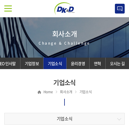
회사소개
Change & Challenge
EO 인사말
기업정보
기업소식
윤리경영
연혁
오시는 길
기업소식
Home
회사소개
기업소식
기업소식