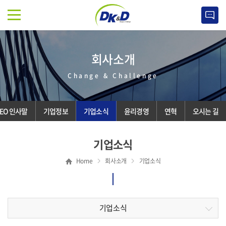
회사소개
Change & Challenge
EO 인사말
기업정보
기업소식
윤리경영
연혁
오시는 길
기업소식
Home
회사소개
기업소식
기업소식