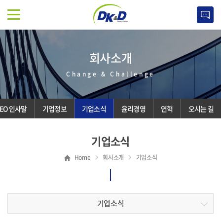
회사소개
Change & Challenge
EO 인사말
기업정보
기업소식
윤리경영
연혁
오시는 길
기업소식
Home
회사소개
기업소식
기업소식