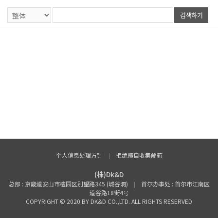
个人信息处理方针
拒绝擅自收集邮箱
(株)Dk&D
总部 : 京畿道安山市檀园区别望路345 (城谷洞)
首尔办事处 : 首尔市江南区
道谷路18街4号
COPYRIGHT © 2020 BY DK&D CO.,LTD. ALL RIGHTS RESERVED