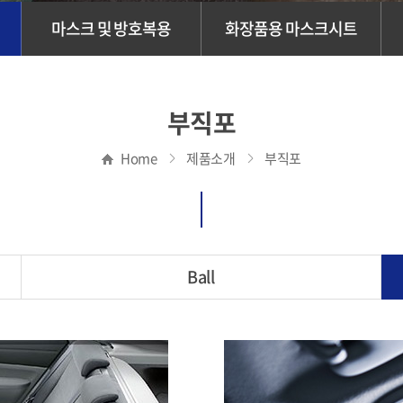
마스크 및 방호복용
화장품용 마스크시트
부직포
Home
제품소개
부직포
Ball