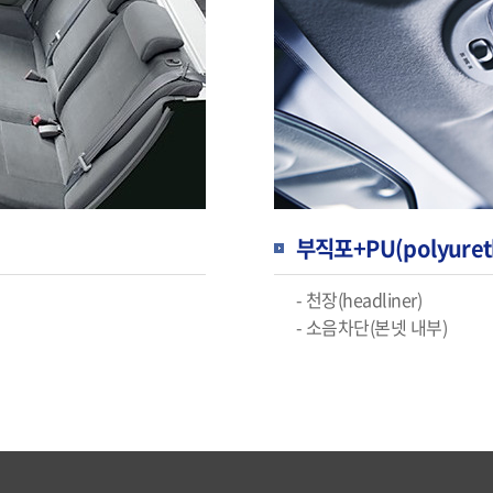
부직포+PU(polyuret
- 천장(headliner)
- 소음차단(본넷 내부)