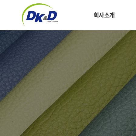
회사소개
CEO 인사말
기업정보
기업소식
마
윤리경영
화
연혁
오시는 길