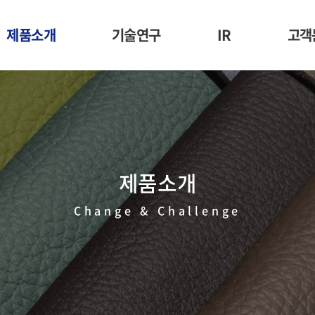
제품소개
기술연구
IR
고객
합성피혁
경쟁력
재무정보
부직포
정부과제 수행실적
주가정보
스크 및 방호복용
공시정보
장품용 마스크시트
제품소개
원료
Change & Challenge
주요바이어