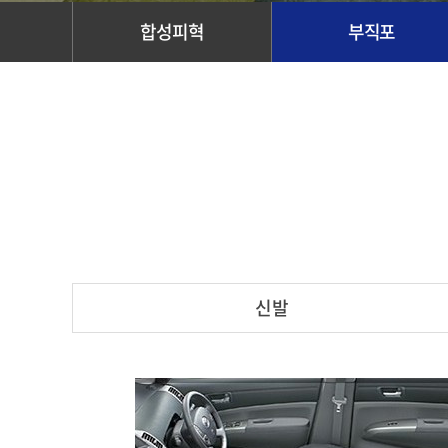
합성피혁
부직포
신발